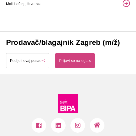
Mali Lošinj, Hrvatska
Prodavač/blagajnik Zagreb (m/ž)
Podijeli ovaj posao
Prijavi se na oglas