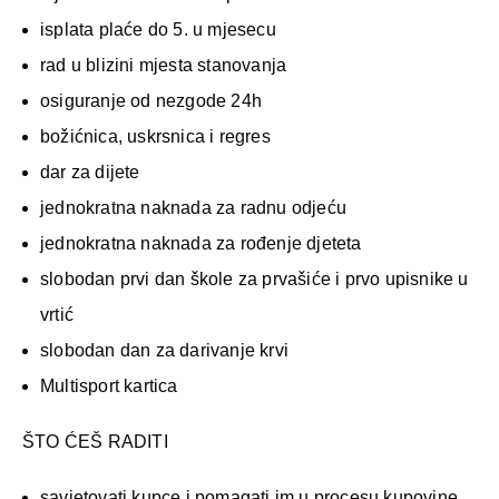
isplata plaće do 5. u mjesecu
rad u blizini mjesta stanovanja
osiguranje od nezgode 24h
božićnica, uskrsnica i regres
dar za dijete
jednokratna naknada za radnu odjeću
jednokratna naknada za rođenje djeteta
slobodan prvi dan škole za prvašiće i prvo upisnike u
vrtić
slobodan dan za darivanje krvi
Multisport kartica
ŠTO ĆEŠ RADITI
savjetovati kupce i pomagati im u procesu kupovine