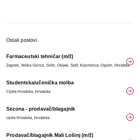
Ostali poslovi
Farmaceutski tehničar (m/ž)
Zagreb, Velika Gorica, Solin, Osijek, Split, Koprivnica, Ogulin, Hrvatska
Studentska/učenička molba
Cijela Hrvatska, Hrvatska
Sezona - prodavač/blagajnik
cijela Hrvatska, Hrvatska
Prodavač/blagajnik Mali Lošinj (m/ž)