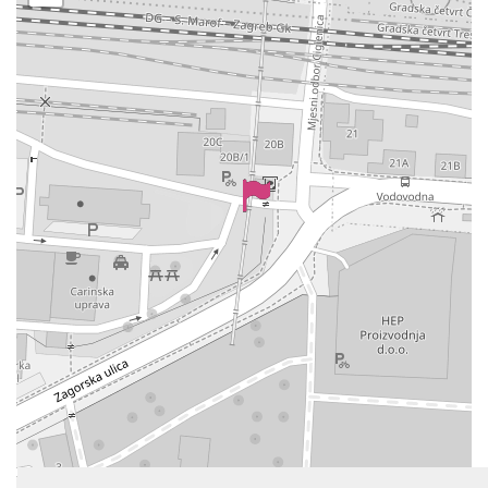
Leaflet
| ©
OpenStreetMap
contributors