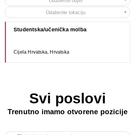
Odaberite odjel
Odaberite lokaciju
Studentska/učenička molba
Cijela Hrvatska, Hrvatska
Svi poslovi
Trenutno imamo otvorene pozicije